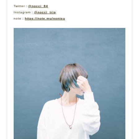
Twitter：
@nocci_84
Instagram：
@nocci_trip
note：
https://note.mu/nontsu