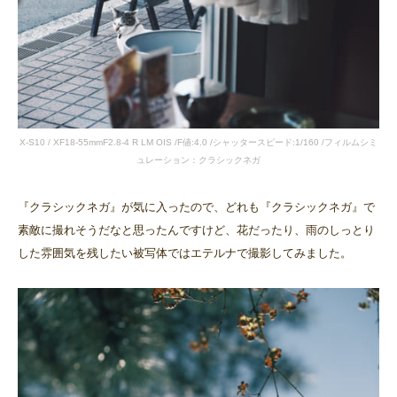
X-S10 / XF18-55mmF2.8-4 R LM OIS /F値:4.0 /シャッタースピード:1/160 /フィルムシミ
ュレーション：クラシックネガ
『クラシックネガ』が気に入ったので、どれも『クラシックネガ』で
素敵に撮れそうだなと思ったんですけど、花だったり、雨のしっとり
した雰囲気を残したい被写体ではエテルナで撮影してみました。