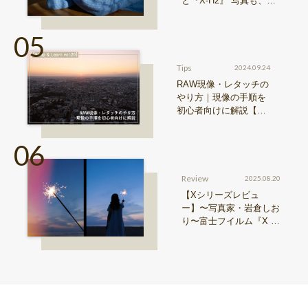
と『X-H2』 写真も、動
画も。圧倒的解像度が際
限ない表現欲求を満たす
Tips
2024.09.24
RAW現像・レタッチの
やり方｜現像の手順を
初心者向けに解説【Sn
ap & Learn vol.20】
Review
2025.08.20
【Xシリーズレビュ
ー】〜写真家・岩倉しお
り〜富士フイルム『X ha
lf』で探る、視点と色彩