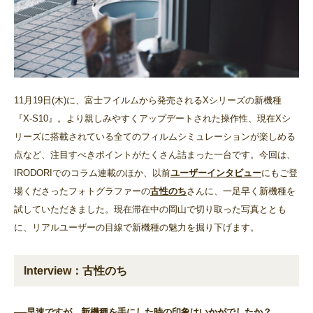
11月19日(木)に、富士フイルムから発売されるXシリーズの新機種
『X-S10』。より親しみやすくアップデートされた操作性、現在Xシ
リーズに搭載されている全てのフィルムシミュレーションが楽しめる
点など、注目すべきポイントがたくさん詰まった一台です。今回は、
IRODORIでのコラム連載のほか、以前
ユーザーインタビュー
にもご登
場くださったフォトグラファーの
古性のち
さんに、一足早く新機種を
試していただきました。現在滞在中の岡山で切り取った写真ととも
に、リアルユーザーの目線で新機種の魅力を掘り下げます。
Interview：古性のち
──早速ですが、新機種を手にした時の印象はいかがでしたか？