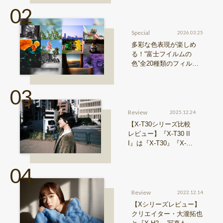
『Xシリーズ』&『GFX
シリーズ』機種比較！
Special
2026.03.25
多彩な色表現が楽しめ
る！“富士フイルムの
色”全20種類のフィルム
シミュレーションをご紹
介
Review
2025.12.24
【X-T30シリーズ比較
レビュー】『X-T30 II
I』は『X-T30』『X-T3
0 II』からどう進化した
のか？
Review
2022.12.14
【Xシリーズレビュー】
クリエイター・大瀧拓也