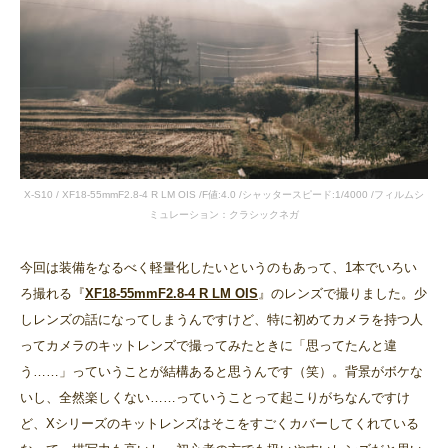
X-S10 / XF18-55mmF2.8-4 R LM OIS /F値:4.0 /シャッタースピード:1/4000 /フィルムシ
ミュレーション：クラシックネガ
今回は装備をなるべく軽量化したいというのもあって、1本でいろい
ろ撮れる『
XF18-55mmF2.8-4 R LM OIS
』のレンズで撮りました。少
しレンズの話になってしまうんですけど、特に初めてカメラを持つ人
ってカメラのキットレンズで撮ってみたときに「思ってたんと違
う……」っていうことが結構あると思うんです（笑）。背景がボケな
いし、全然楽しくない……っていうことって起こりがちなんですけ
ど、Xシリーズのキットレンズはそこをすごくカバーしてくれている