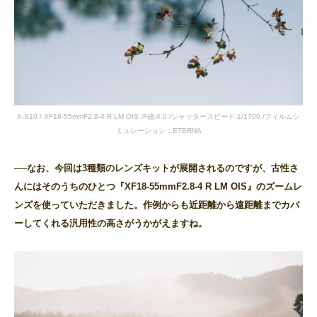
X-S10 / XF18-55mmF2.8-4 R LM OIS /F値:4.0 /シャッタースピード:1/1700 /フィルムシ
ミュレーション：ETERNA
──なお、今回は3種類のレンズキットが展開されるのですが、古性さ
んにはそのうちのひとつ『XF18-55mmF2.8-4 R LM OIS』のズームレ
ンズを使っていただきました。作例からも近距離から遠距離までカバ
ーしてくれる汎用性の高さがうかがえますね。