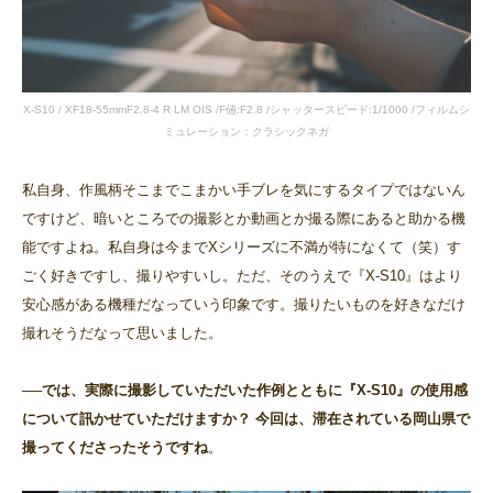
X-S10 / XF18-55mmF2.8-4 R LM OIS /F値:F2.8 /シャッタースピード:1/1000 /フィルムシ
ミュレーション：クラシックネガ
私自身、作風柄そこまでこまかい手ブレを気にするタイプではないん
ですけど、暗いところでの撮影とか動画とか撮る際にあると助かる機
能ですよね。私自身は今までXシリーズに不満が特になくて（笑）す
ごく好きですし、撮りやすいし。ただ、そのうえで『X-S10』はより
安心感がある機種だなっていう印象です。撮りたいものを好きなだけ
撮れそうだなって思いました。
──では、実際に撮影していただいた作例とともに『X-S10』の使用感
について訊かせていただけますか？ 今回は、滞在されている岡山県で
撮ってくださったそうですね
。