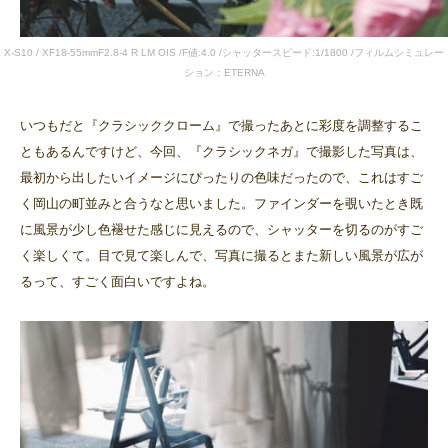
X-S10 / XF18-55mmF2.8-4 R LM OIS /F値:4.0 /シャッタースピード:1/1800 /フィルムシミュレー
ション：ETERNA
いつもだと『クラシッククローム』で撮ったあとに彩度を調整するこ
ともあるんですけど、今回、『クラシックネガ』で撮影した写真は、
最初から出したいイメージにぴったりの色味だったので、これはすご
く岡山の町並みと合うなと思いました。ファインダーを覗いたとき既
に風景が少し色褪せた感じに見えるので、シャッターを切るのがすご
く楽しくて。目で見て楽しんで、写真に撮るとまた新しい風景が広が
るって、すごく面白いですよね。