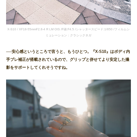
X-S10 / XF18-55mmF2.8-4 R LM OIS /F値:F4.5 /シャッタースピード:1/850 /フィルムシ
ミュレーション：クラシックネガ
──安心感というところで言うと、もうひとつ。『X-S10』はボディ内
手ブレ補正が搭載されているので、グリップと併せてより安定した撮
影をサポートしてくれそうですね。