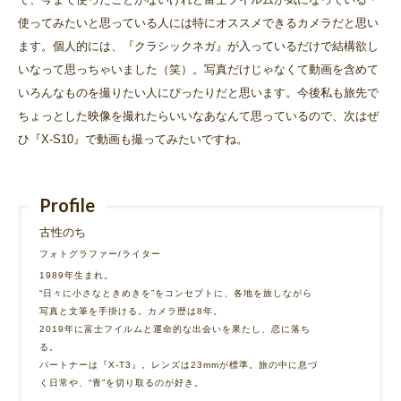
使ってみたいと思っている人には特にオススメできるカメラだと思い
ます。個人的には、『クラシックネガ』が入っているだけで結構欲し
いなって思っちゃいました（笑）。写真だけじゃなくて動画を含めて
いろんなものを撮りたい人にぴったりだと思います。今後私も旅先で
ちょっとした映像を撮れたらいいなあなんて思っているので、次はぜ
ひ『X-S10』で動画も撮ってみたいですね。
Profile
古性のち
フォトグラファー/ライター
1989年生まれ。
“日々に小さなときめきを”をコンセプトに、各地を旅しながら
写真と文筆を手掛ける。カメラ歴は8年。
2019年に富士フイルムと運命的な出会いを果たし、恋に落ち
る。
パートナーは『X-T3』。レンズは23mmが標準。旅の中に息づ
く日常や、“青”を切り取るのが好き。