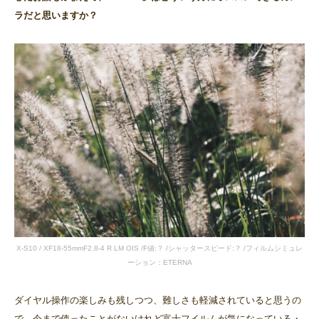
ラだと思いますか？
X-S10 / XF18-55mmF2.8-4 R LM OIS /F値:？ /シャッタースピード:？ /フィルムシミュレ
ーション：ETERNA
ダイヤル操作の楽しみも残しつつ、難しさも軽減されていると思うの
で、今まで使ったことがないけれど富士フイルムが気になっている・