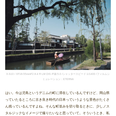
X-S10 / XF18-55mmF2.8-4 R LM OIS /F値:5.0 /シャッタースピード:1/1400 /フィルムシ
ミュレーション：ETERNA
はい。今は児島というデニムの町に滞在しているんですけど、岡山県
っていたるところに古き良き時代の日本っていうような景色がたくさ
ん残っているんですよね。そんな町並みを切り取るときに、少しノス
タルジックなイメージで撮りたいなと思っていて。そういうとき、私