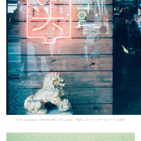
X-T3（camera）/XF23mmF1.4 R（lens）/F値:1.4/シャッタースピード:1/800