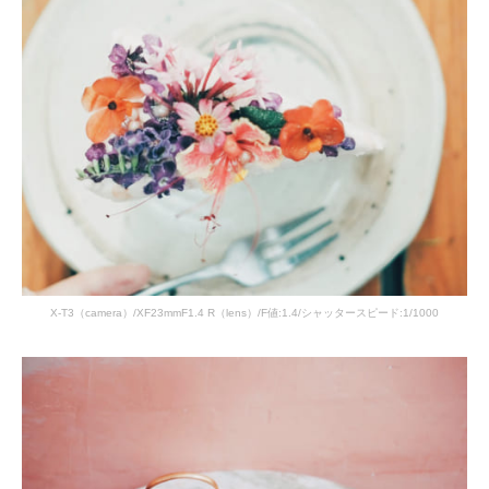
X-T3（camera）/XF23mmF1.4 R（lens）/F値:1.4/シャッタースピード:1/1000