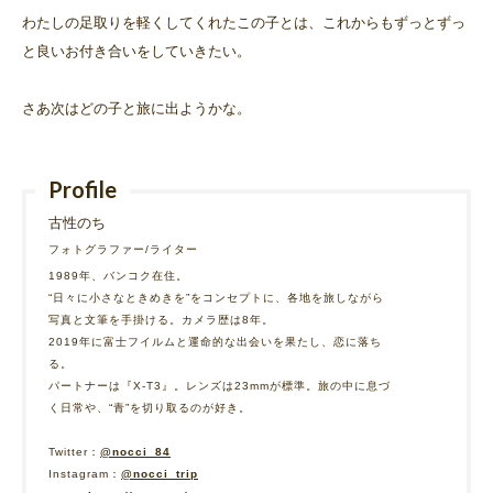
わたしの足取りを軽くしてくれたこの子とは、これからもずっとずっ
と良いお付き合いをしていきたい。
さあ次はどの子と旅に出ようかな。
Profile
古性のち
フォトグラファー/ライター
1989年、バンコク在住。
“日々に小さなときめきを”をコンセプトに、各地を旅しながら
写真と文筆を手掛ける。カメラ歴は8年。
2019年に富士フイルムと運命的な出会いを果たし、恋に落ち
る。
パートナーは『X-T3』。レンズは23mmが標準。旅の中に息づ
く日常や、“青”を切り取るのが好き。
Twitter：
@nocci_84
Instagram：
@nocci_trip