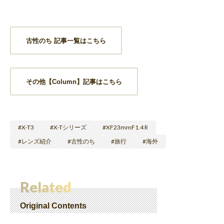
古性のち 記事一覧はこちら
その他【Column】記事はこちら
X-T3
X-Tシリーズ
XF23mmF1.4 R
レンズ紹介
古性のち
旅行
海外
Related
Original Contents