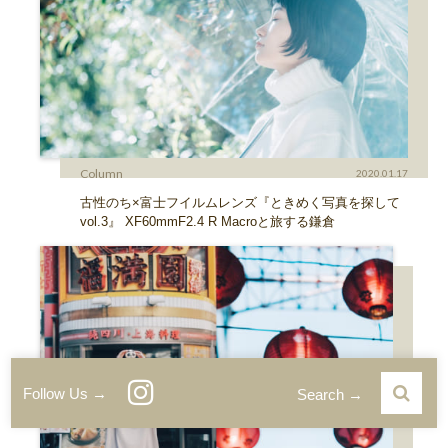
Column
2020.01.17
古性のち×富士フイルムレンズ『ときめく写真を探して
vol.3』 XF60mmF2.4 R Macroと旅する鎌倉
Follow Us →
Search →