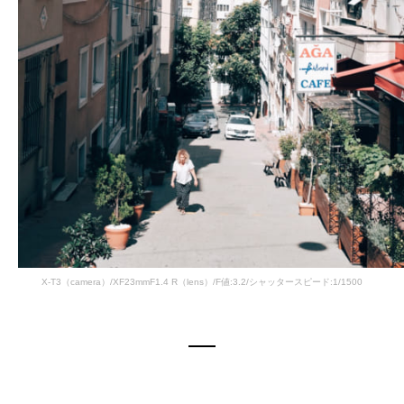
X-T3（camera）/XF23mmF1.4 R（lens）/F値:3.2/シャッタースピード:1/1500