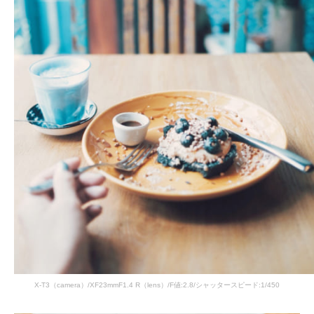
X-T3（camera）/XF23mmF1.4 R（lens）/F値:2.8/シャッタースピード:1/450