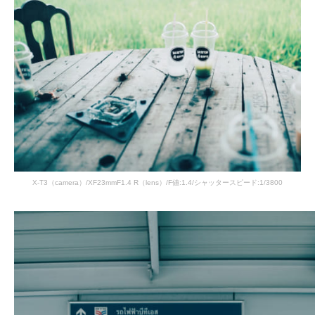
X-T3（camera）/XF23mmF1.4 R（lens）/F値:1.4/シャッタースピード:1/3800