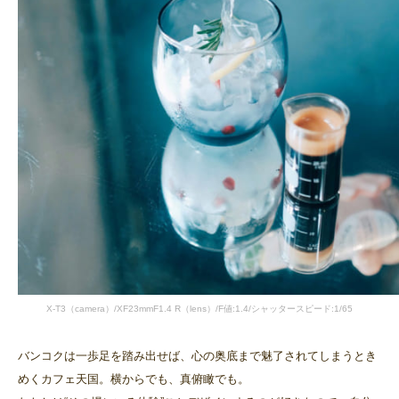
X-T3（camera）/XF23mmF1.4 R（lens）/F値:1.4/シャッタースピード:1/65
バンコクは一歩足を踏み出せば、心の奥底まで魅了されてしまうとき
めくカフェ天国。横からでも、真俯瞰でも。