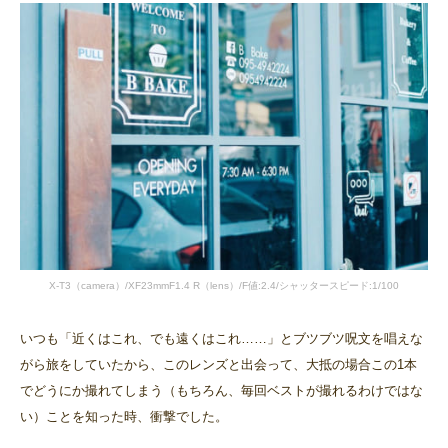
X-T3（camera）/XF23mmF1.4 R（lens）/F値:2.4/シャッタースピード:1/100
いつも「近くはこれ、でも遠くはこれ……」とブツブツ呪文を唱えな
がら旅をしていたから、このレンズと出会って、大抵の場合この1本
でどうにか撮れてしまう（もちろん、毎回ベストが撮れるわけではな
い）ことを知った時、衝撃でした。