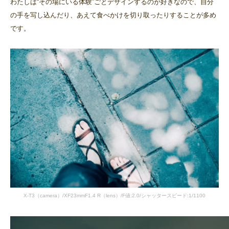
わたしは“その場にいる体験”ごとデザインするのが好きなので、自分
の手を写し込んだり、あえて食べかけを切り取ったりすることが多め
です。
X-T3（camera）/XF23mmF1.4 R（lens）/F値:2.0/シャッタースピード:1/1100