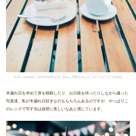
X-T3（camera）/XF23mmF1.4 R（lens）/F値:2.4/シャッタースピード:1/1000
木漏れ日を求めて席を移動したり、お日様を待ったりしながら撮った
写真達。私が木漏れ日好きなのももちろんあるのですが、やっぱりこ
のレンズで写す光は抜群に美しいなあと感じています。