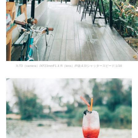
X-T3（camera）/XF23mmF1.4 R（lens）/F値:4.0/シャッタースピード:1/38