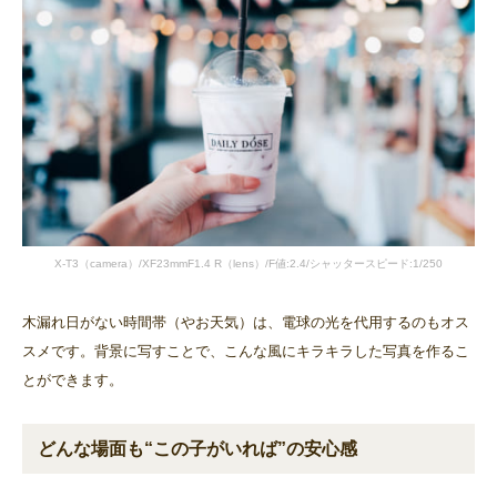
X-T3（camera）/XF23mmF1.4 R（lens）/F値:2.4/シャッタースピード:1/250
木漏れ日がない時間帯（やお天気）は、電球の光を代用するのもオス
スメです。背景に写すことで、こんな風にキラキラした写真を作るこ
とができます。
どんな場面も“この子がいれば”の安心感