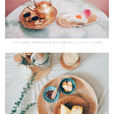
X-T3（camera）/XF23mmF1.4 R（lens）/F値:2.8/シャッタースピード:1/500