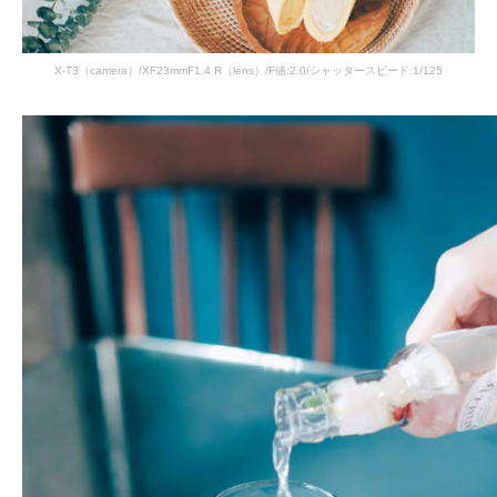
X-T3（camera）/XF23mmF1.4 R（lens）/F値:2.0/シャッタースピード:1/125