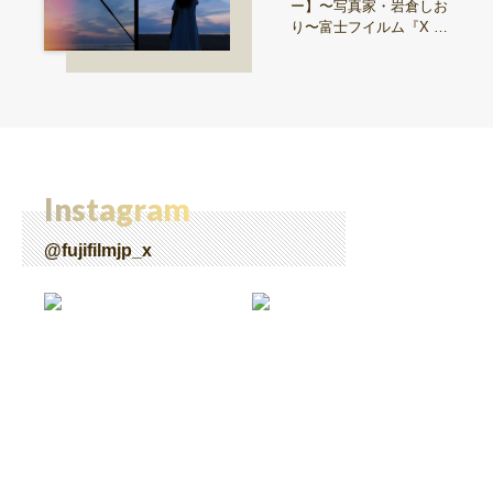
ー】〜写真家・岩倉しお
り〜富士フイルム『X ha
lf』で探る、視点と色彩
Instagram
@fujifilmjp_x