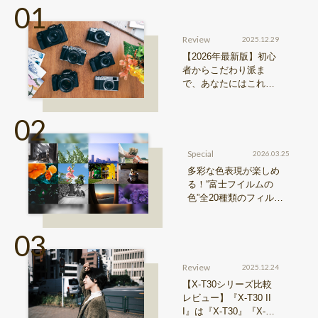
Review
2025.12.29
【2026年最新版】初心
者からこだわり派ま
で、あなたにはこれが
おすすめ！FUJIFILM
『Xシリーズ』&『GFX
シリーズ』機種比較！
Special
2026.03.25
多彩な色表現が楽しめ
る！“富士フイルムの
色”全20種類のフィルム
シミュレーションをご紹
介
Review
2025.12.24
【X-T30シリーズ比較
レビュー】『X-T30 II
I』は『X-T30』『X-T3