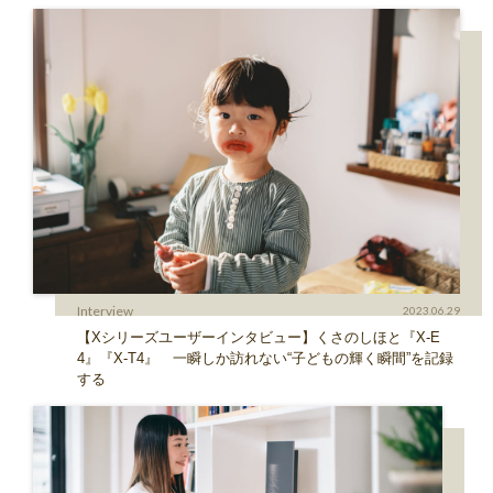
Interview
2023.06.29
【Xシリーズユーザーインタビュー】くさのしほと『X-E
4』『X-T4』 一瞬しか訪れない“子どもの輝く瞬間”を記録
する