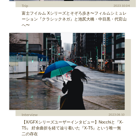
Trip
2023.10.04
富士フイルム Xシリーズとそぞろ歩き〜フィルムシミュレ
ーション『クラシックネガ』と池尻大橋・中目黒・代官山
へ〜
Interview
2023.08.10
【X/GFXシリーズユーザーインタビュー】Nocchiと『X-
T5』 紆余曲折を経て辿り着いた『X-T5』という唯一無
二の存在