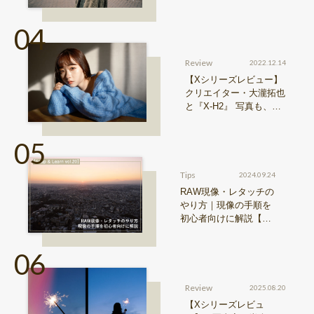
0 II』からどう進化した
のか？
Review
2022.12.14
【Xシリーズレビュー】
クリエイター・大瀧拓也
と『X-H2』 写真も、動
画も。圧倒的解像度が際
限ない表現欲求を満たす
Tips
2024.09.24
RAW現像・レタッチの
やり方｜現像の手順を
初心者向けに解説【Sn
ap & Learn vol.20】
Review
2025.08.20
【Xシリーズレビュ