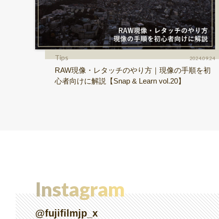
Tips
2024.09.24
RAW現像・レタッチのやり方｜現像の手順を初
心者向けに解説【Snap & Learn vol.20】
Instagram
@fujifilmjp_x