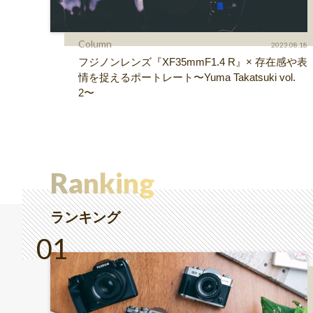
Column
2023.08.18
フジノンレンズ『XF35mmF1.4 R』× 存在感や表
情を捉えるポートレート〜Yuma Takatsuki vol.
2〜
Ranking
ランキング