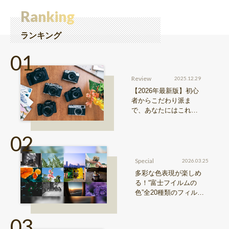
Ranking
ランキング
Review
2025.12.29
【2026年最新版】初心
者からこだわり派ま
で、あなたにはこれが
おすすめ！FUJIFILM
『Xシリーズ』&『GFX
シリーズ』機種比較！
Special
2026.03.25
多彩な色表現が楽しめ
る！“富士フイルムの
色”全20種類のフィルム
シミュレーションをご紹
介