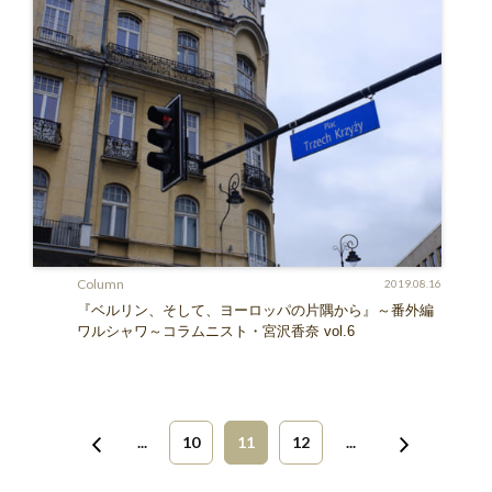
Column
2019.08.16
『ベルリン、そして、ヨーロッパの片隅から』～番外編
ワルシャワ～コラムニスト・宮沢香奈 vol.6
...
10
11
12
...