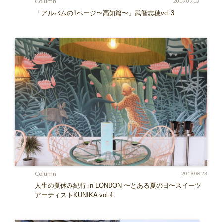
Column
2019.09.13
「アルバムの1ページ〜高知篇〜」武智志穂vol.3
Column
2019.08.23
人生の夏休み紀行 in LONDON 〜とある夏の日〜スイーツ
アーティストKUNIKA vol.4