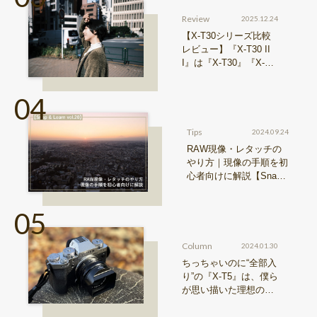
Review
2025.12.24
【X-T30シリーズ比較
レビュー】『X-T30 II
I』は『X-T30』『X-T3
0 II』からどう進化した
のか？
Tips
2024.09.24
RAW現像・レタッチの
やり方｜現像の手順を初
心者向けに解説【Snap
& Learn vol.20】
Column
2024.01.30
ちっちゃいのに“全部入
り”の『X-T5』は、僕ら
が思い描いた理想の写
真機。〜記憶カメラ vo
l.1〜