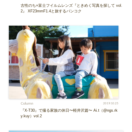
古性のち×富士フイルムレンズ『ときめく写真を探して vol.
2』 XF23mmF1.4と旅するバンコク
Column
2019.10.25
『X-T30』で撮る家族の休日〜軽井沢篇〜 Ai.t（@ngs.rk
y.kuy）vol.2