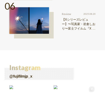
Review
2025.08.20
【Xシリーズレビュ
ー】〜写真家・岩倉しお
り〜富士フイルム『X ha
lf』で探る、視点と色彩
Instagram
@fujifilmjp_x