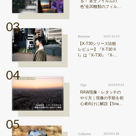
る！“富士フイルムの
色”全20種類のフィルム
シミュレーションをご紹
介
Review
2025.12.24
【X-T30シリーズ比較
レビュー】『X-T30 II
I』は『X-T30』『X-T3
0 II』からどう進化した
のか？
Tips
2024.09.24
RAW現像・レタッチの
やり方｜現像の手順を初
心者向けに解説【Snap
& Learn vol.20】
Column
2024.01.30