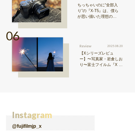
ちっちゃいのに“全部入
り”の『X-T5』は、僕ら
が思い描いた理想の写
真機。〜記憶カメラ vo
l.1〜
Review
2025.08.20
【Xシリーズレビュ
ー】〜写真家・岩倉しお
り〜富士フイルム『X ha
lf』で探る、視点と色彩
Instagram
@fujifilmjp_x