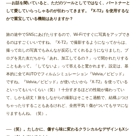
──お話を聞いていると、ただのツールとしてではなく、パートナーと
して愛していらっしゃるのが伝わってきます。『X-T2』を使用するな
かで重宝している機能はありますか？
旅の途中でSNSにあげたりするので、Wi-Fiですぐに写真をアップでき
るのはすごくいいですね。『X-T2』で撮影するようになってからは、
撮って出しの写真でもみんなが反応してくれるようになりました。ブ
ログを見た友だちから「あれ、加工してるの？」って聞かれたりする
こともあって。「してないよ」って答えると驚かれます。設定は、基
本的に全てAUTOでフィルムシミュレーション『Velvia／ビビッド』
ですね。『Velvia／ビビッド』が使いたいから『X-T2』を使っている
といってもいいくらい（笑）！十分すぎるほどの性能が備わってい
て、しかも頑丈！旅をしながらの撮影はそこそこ過酷で、結構ぶつけ
ちゃったりすることもあるけれど、全然平気！傷がついてもサマにな
りますもんね。（笑）。
──（笑）。たしかに、傷すら味に変わるクラシカルなデザインもXシ