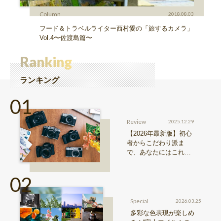
Column
2018.08.03
フード＆トラベルライター西村愛の「旅するカメラ」
Vol.4〜佐渡島篇〜
Ranking
ランキング
Review
2025.12.29
【2026年最新版】初心
者からこだわり派ま
で、あなたにはこれが
おすすめ！FUJIFILM
『Xシリーズ』&『GFX
シリーズ』機種比較！
Special
2026.03.25
多彩な色表現が楽しめ