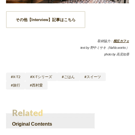
その他【Interview】記事はこちら
取材協力：
桜丘カフェ
text by 野中ミサキ（NaNo.works）
photo by 高見知香
X-T2
X-Tシリーズ
ごはん
スイーツ
旅行
西村愛
Related
Original Contents