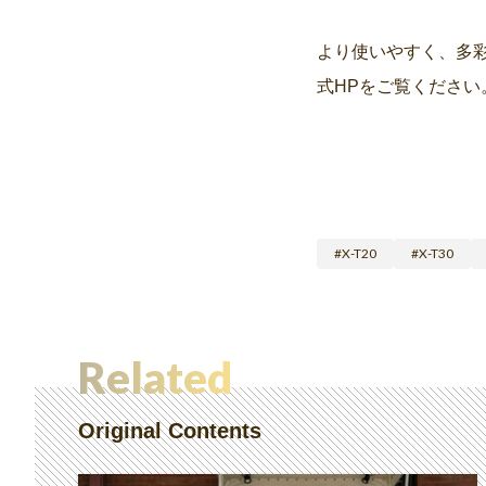
より使いやすく、多彩
式HPをご覧ください
X-T20
X-T30
Related
Original Contents