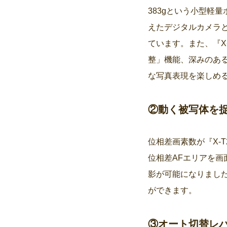
383gという小型軽量
えたデジタルカメラと
ています。また、『X
整」機能、深みのあ
な写真表現を楽しめ
②動く被写体を捉
位相差画素数が『X-
位相差AFエリアを
影が可能になりまし
ができます。
③オート切替レ