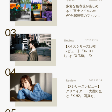
Special
2026.03.25
多彩な色表現が楽しめ
る！“富士フイルムの
色”全20種類のフィルム
シミュレーションをご紹
介
Review
2025.12.24
【X-T30シリーズ比較
レビュー】『X-T30 II
I』は『X-T30』『X-T3
0 II』からどう進化した
のか？
Review
2022.12.14
【Xシリーズレビュー】
クリエイター・大瀧拓也
と『X-H2』 写真も、動
画も。圧倒的解像度が際
限ない表現欲求を満たす