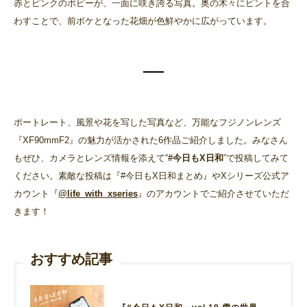
赤とピンクのポピーが、一面に咲き誇る写真。奥の木々にピントを合
わすことで、前ボケとなった花畑が色鮮やかに広がっています。
ポートレート、風景や花を写した写真など、万能なフジノンレンズ
『XF90mmF2』の魅力が活かされた6作品ご紹介しました。みなさん
もぜひ、カメラとレンズ情報を添えて“
#今日もX日和
”で投稿してみて
ください。素敵な投稿は『#今日もX日和まとめ』やXシリーズ公式ア
カウント『
@life_with_xseries
』のアカウントでご紹介させていただ
きます！
おすすめ記事