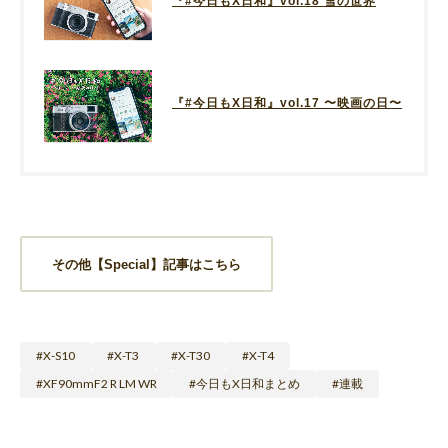
『#今日もX日和』vol.18 雪の世界
『#今日もX日和』vol.17 〜映画の日〜
その他【Special】記事はこちら
X-S10
X-T3
X-T30
X-T4
XF90mmF2 R LM WR
今日もX日和まとめ
連載