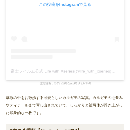
この投稿をInstagramで見る
富士フイルム公式 Life with Xseries(@life_with_xseries)がシェアした投稿
使用機材：X-T4 /XF90mmF2 R LM WR
草原の中をお散歩する可愛らしいカルガモの写真。カルガモの毛並み
やディテールまで写し出されていて、しっかりと被写体が浮き上がっ
た印象的な一枚です。