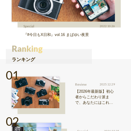
Special
2022.10.26
『#今日もX日和』vol.16 まばゆい夜景
Ranking
ランキング
Review
2025.12.29
【2026年最新版】初心
者からこだわり派ま
で、あなたにはこれが
おすすめ！FUJIFILM
『Xシリーズ』&『GFX
シリーズ』機種比較！