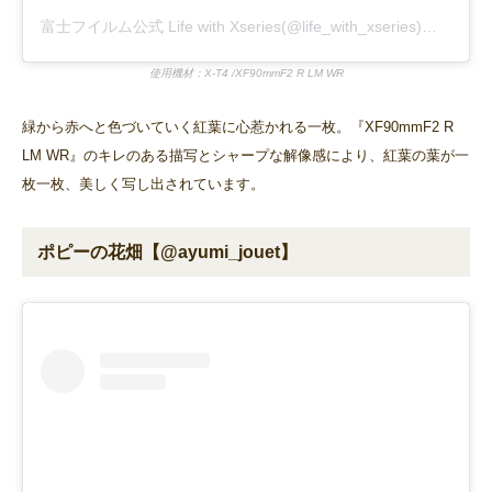
富士フイルム公式 Life with Xseries(@life_with_xseries)がシェアした投稿
使用機材：X-T4 /XF90mmF2 R LM WR
緑から赤へと色づいていく紅葉に心惹かれる一枚。『XF90mmF2 R
LM WR』のキレのある描写とシャープな解像感により、紅葉の葉が一
枚一枚、美しく写し出されています。
ポピーの花畑【@ayumi_jouet】