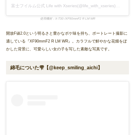
富士フイルム公式 Life with Xseries(@life_with_xseries)がシェアした投稿
使用機材：X-T30 /XF90mmF2 R LM WR
開放F値2.0という明るさと豊かなボケ味を持ち、ポートレート撮影に
適している『XF90mmF2 R LM WR』。カラフルで鮮やかな花畑をぼ
かした背景に、可愛らしい女の子を写した素敵な写真です。
綿毛についた雫【@keep_smiling_aichi】