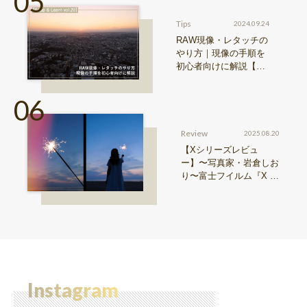
Tips
2024.09.24
RAW現像・レタッチの
やり方｜現像の手順を
初心者向けに解説【Sn
ap & Learn vol.20】
Review
2025.08.20
【Xシリーズレビュ
ー】〜写真家・岩倉しお
り〜富士フイルム『X ha
lf』で探る、視点と色彩
Instagram