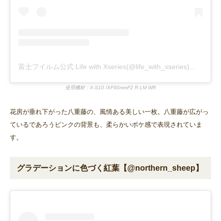
富士フイルム公式 Life with Xseries(@life_with_xseries)がシェアした投稿
使用機材：X-S10 /XF90mmF2 R LM WR
花房が垂れ下がった八重藤の、風情ある美しい一枚。八重藤が広がっ
ているであろうピンクの背景も、柔らかいボケ感で表現されていま
す。
グラデーションに色づく紅葉【@northern_sheep】