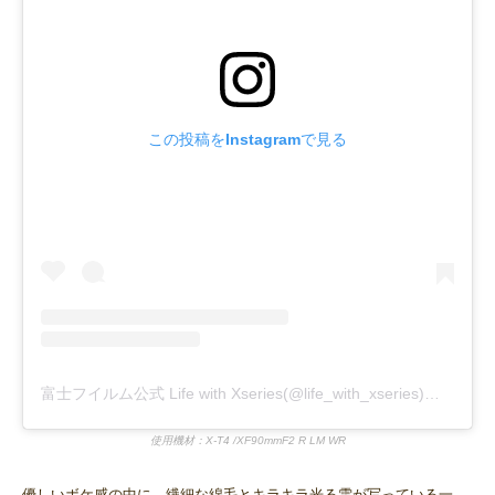
この投稿をInstagramで見る
富士フイルム公式 Life with Xseries(@life_with_xseries)がシェアした投稿
使用機材：X-T4 /XF90mmF2 R LM WR
優しいボケ感の中に、繊細な綿毛とキラキラ光る雫が写っている一