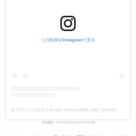
この投稿をInstagramで見る
富士フイルム公式 Life with Xseries(@life_with_xseries)がシェアした投稿
使用機材：X-T3 /XF90mmF2 R LM WR