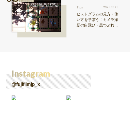
Tips
2025.03.28
ヒストグラムの見方・使
い方を学ぼう！カメラ撮
影の白飛び・黒つぶれを
解決【Snap & Learn vol.
28】
Instagram
@fujifilmjp_x