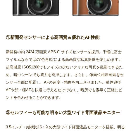
①新開発センサーによる高画質＆優れたAF性能
新開発の約 2424 万画素 APS-C サイズセンサーを採用。手軽に富士
フイルムならではの“色再現”による高画質な写真撮影を楽しめます。
超高感度 ISO51200でもノイズの少ないクリアな写真を撮影できるた
め、暗いシーンでも威力を発揮します。さらに、像面位相差画素をセ
ンサー全面に配置し、AFの速度・精度を向上させました。動体追従
AFや顔・瞳AFを快適に行えるだけでなく、暗所でも素早く正確にピ
ントを合わせることができます。
②セルフィーも可能な明るい大型ワイド背面液晶モニター
3.5インチ・縦横比16：9 の大型ワイド背面液晶モニターを搭載。明る