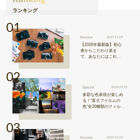
ランキング
Review
2025.12.29
【2026年最新版】初心
者からこだわり派ま
で、あなたにはこれが
おすすめ！FUJIFILM
『Xシリーズ』&『GFX
シリーズ』機種比較！
Special
2026.03.25
多彩な色表現が楽しめ
る！“富士フイルムの
色”全20種類のフィルム
シミュレーションをご紹
介
Review
2025.12.24