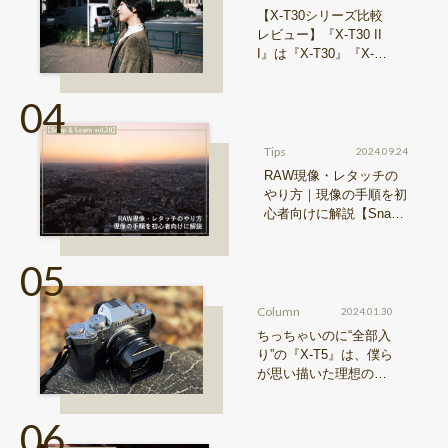
【X-T30シリーズ比較
レビュー】『X-T30 II
I』は『X-T30』『X-T3
0 II』からどう進化した
のか？
Tips
2024.09.24
RAW現像・レタッチの
やり方｜現像の手順を初
心者向けに解説【Snap
& Learn vol.20】
Column
2024.01.30
ちっちゃいのに“全部入
り”の『X-T5』は、僕ら
が思い描いた理想の写
真機。〜記憶カメラ vo
l.1〜