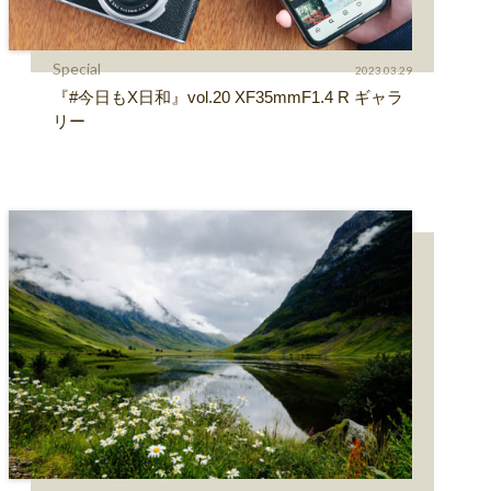
Special
2023.03.29
『#今日もX日和』vol.20 XF35mmF1.4 R ギャラ
リー