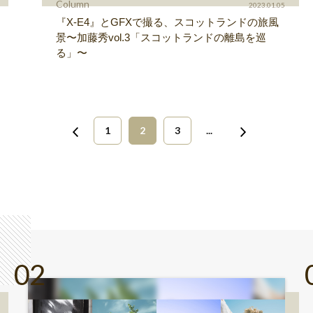
Column
2023.01.05
『X-E4』とGFXで撮る、スコットランドの旅風
景〜加藤秀vol.3「スコットランドの離島を巡
る」〜
1
2
3
...