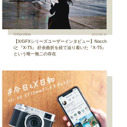
Interview
2023.08.10
【X/GFXシリーズユーザーインタビュー】Nocch
iと『X-T5』 紆余曲折を経て辿り着いた『X-T5』
という唯一無二の存在