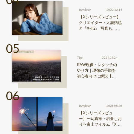
Review
2022.12.14
【Xシリーズレビュー】
クリエイター・大瀧拓也
と『X-H2』 写真も、動
画も。圧倒的解像度が際
限ない表現欲求を満たす
Tips
2024.09.24
RAW現像・レタッチの
やり方｜現像の手順を
初心者向けに解説【Sn
ap & Learn vol.20】
Review
2025.08.20
【Xシリーズレビュ
ー】〜写真家・岩倉しお
り〜富士フイルム『X ha
lf』で探る、視点と色彩