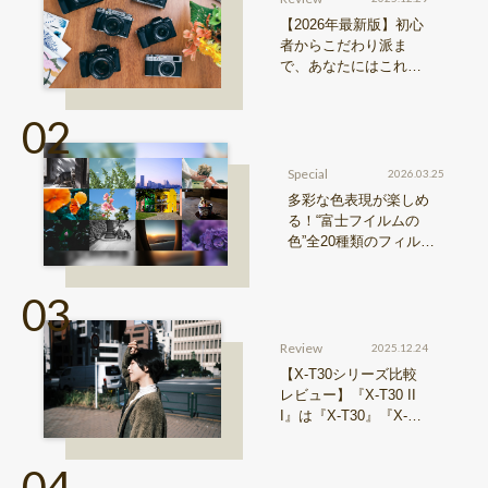
【2026年最新版】初心
者からこだわり派ま
で、あなたにはこれが
おすすめ！FUJIFILM
『Xシリーズ』&『GFX
シリーズ』機種比較！
Special
2026.03.25
多彩な色表現が楽しめ
る！“富士フイルムの
色”全20種類のフィルム
シミュレーションをご紹
介
Review
2025.12.24
【X-T30シリーズ比較
レビュー】『X-T30 II
I』は『X-T30』『X-T3
0 II』からどう進化した
のか？