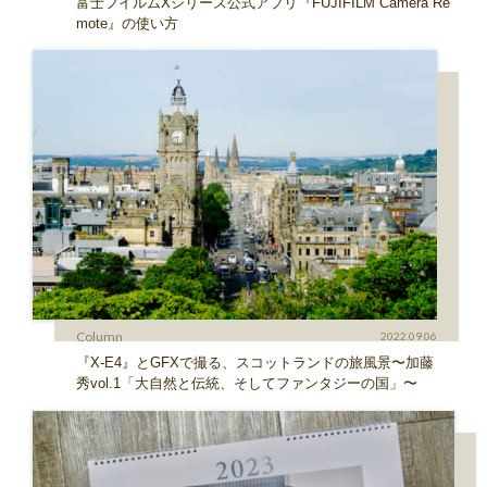
富士フイルムXシリーズ公式アプリ『FUJIFILM Camera Re
mote』の使い方
Column
2022.09.06
『X-E4』とGFXで撮る、スコットランドの旅風景〜加藤
秀vol.1「大自然と伝統、そしてファンタジーの国」〜